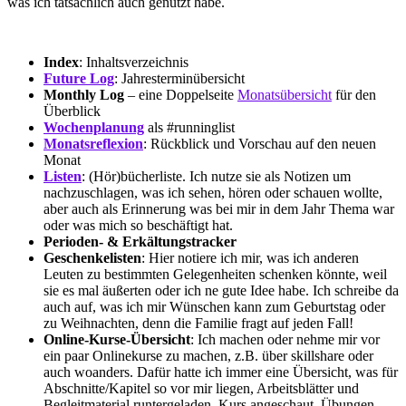
was ich tatsächlich auch genutzt habe.
Index
: Inhaltsverzeichnis
Future Log
: Jahresterminübersicht
Monthly Log
– eine Doppelseite
Monatsübersicht
für den
Überblick
Wochenplanung
als #runninglist
Monatsreflexion
: Rückblick und Vorschau auf den neuen
Monat
Listen
: (Hör)bücherliste. Ich nutze sie als Notizen um
nachzuschlagen, was ich sehen, hören oder schauen wollte,
aber auch als Erinnerung was bei mir in dem Jahr Thema war
oder was mich so beschäftigt hat.
Perioden- & Erkältungstracker
Geschenkelisten
: Hier notiere ich mir, was ich anderen
Leuten zu bestimmten Gelegenheiten schenken könnte, weil
sie es mal äußerten oder ich ne gute Idee habe. Ich schreibe da
auch auf, was ich mir Wünschen kann zum Geburtstag oder
zu Weihnachten, denn die Familie fragt auf jeden Fall!
Online-Kurse-Übersicht
: Ich machen oder nehme mir vor
ein paar Onlinekurse zu machen, z.B. über skillshare oder
auch woanders. Dafür hatte ich immer eine Übersicht, was für
Abschnitte/Kapitel so vor mir liegen, Arbeitsblätter und
Begleitmaterial runtergeladen, Kurs angeschaut, Übungen