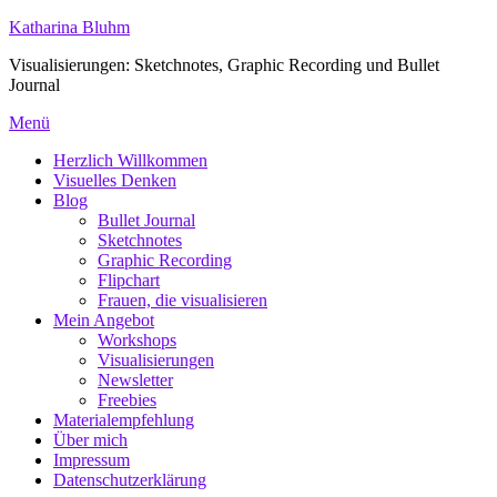
Zum
Katharina Bluhm
Inhalt
Visualisierungen: Sketchnotes, Graphic Recording und Bullet
springen
Journal
Menü
Herzlich Willkommen
Visuelles Denken
Blog
Bullet Journal
Sketchnotes
Graphic Recording
Flipchart
Frauen, die visualisieren
Mein Angebot
Workshops
Visualisierungen
Newsletter
Freebies
Materialempfehlung
Über mich
Impressum
Datenschutzerklärung