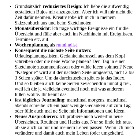
Grundsätzlich
reduziertes Design
: Ich liebe die aufwendig
gestalteten Bujos mir anzugucken. Aber ich will mir nicht die
Zeit dafür nehmen. Kreativ tobe ich mich in meinem
Skizzenbuch aus und beim Sketchnoten.
Monatsübersicht
: Ich trage wichtige Ereignisse ein für die
Übersicht und fülle aber auch im Nachhinein mit Ereignissen,
Terminen etc. auf.
Wochenplanung
als
runninglist
Konsequent die nächste Seite nutzen
:
Urlaubsplanungslisten, Gedankenkarussell aus dem Kopf
schreiben oder die neue Woche planen? Den Tag in einer
Sketchnote zusammenfassen oder wilde Ideen spinnen? Neue
“Kategorie” wird auf der nächsten Seite umgesetzt, nicht 2 bis
3 Seiten später. Um da durchzusehen gibt es ja das Index.
Und so bleiben auch keine Seiten zwischendrin unnötig frei,
weil ich die ja vielleicht eventuell noch mit was anderem
füllen wollte. Ihr kennt das.
fast
tägliches Journaling
: manchmal morgens, manchmal
abends schreibe ich ein paar wenige Gedanken auf zum Tag
oder fülle auch mal ne Seite mit Informationen und Ideen.
Neues Ausprobieren
: Ich probiere auch weiterhin neue
Übersichten, Routinen und Hacks aus. Nur so finde ich raus,
ob sie auch zu mir und meinem Leben passen. Wenn ich mich
verändere und damit auch mein Leben (oder umgekehrt),