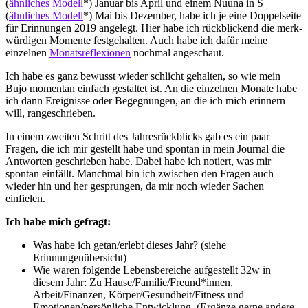
(
ähnliches Modell
*) Januar bis April und einem Nuuna in S
(
ähnliches Modell
*) Mai bis Dezember, habe ich je eine Doppelseite
für Erinnungen 2019 angelegt. Hier habe ich rückblickend die merk-
würdigen Momente festgehalten. Auch habe ich dafür meine
einzelnen
Monatsreflexionen
nochmal angeschaut.
Ich habe es ganz bewusst wieder schlicht gehalten, so wie mein
Bujo momentan einfach gestaltet ist. An die einzelnen Monate habe
ich dann Ereignisse oder Begegnungen, an die ich mich erinnern
will, rangeschrieben.
In einem zweiten Schritt des Jahresrückblicks gab es ein paar
Fragen, die ich mir gestellt habe und spontan in mein Journal die
Antworten geschrieben habe. Dabei habe ich notiert, was mir
spontan einfällt. Manchmal bin ich zwischen den Fragen auch
wieder hin und her gesprungen, da mir noch wieder Sachen
einfielen.
Ich habe mich gefragt:
Was habe ich getan/erlebt dieses Jahr? (siehe
Erinnungenübersicht)
Wie waren folgende Lebensbereiche aufgestellt 32w in
diesem Jahr: Zu Hause/Familie/Freund*innen,
Arbeit/Finanzen, Körper/Gesundheit/Fitness und
Emotionen/persönliche Entwicklung. (Ergänze gerne andere