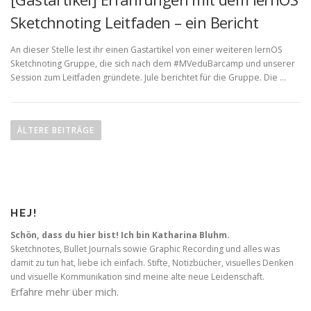
Sketchnoting Leitfaden – ein Bericht
An dieser Stelle lest ihr einen Gastartikel von einer weiteren lernOS
Sketchnoting Gruppe, die sich nach dem #MVeduBarcamp und unserer
Session zum Leitfaden gründete. Jule berichtet für die Gruppe. Die …
B
e
ÄLTERE BEITRÄGE
i
t
r
a
HEJ!
g
s
Schön, dass du hier bist! Ich bin Katharina Bluhm.
Sketchnotes, Bullet Journals sowie Graphic Recording und alles was
n
damit zu tun hat, liebe ich einfach. Stifte, Notizbücher, visuelles Denken
a
und visuelle Kommunikation sind meine alte neue Leidenschaft.
v
Erfahre mehr über mich.
i