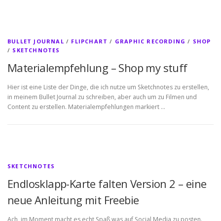
BULLET JOURNAL
/
FLIPCHART
/
GRAPHIC RECORDING
/
SHOP
/
SKETCHNOTES
Materialempfehlung – Shop my stuff
Hier ist eine Liste der Dinge, die ich nutze um Sketchnotes zu erstellen,
in meinem Bullet Journal zu schreiben, aber auch um zu Filmen und
Content zu erstellen. Materialempfehlungen markiert …
SKETCHNOTES
Endlosklapp-Karte falten Version 2 – eine
neue Anleitung mit Freebie
Ach, im Moment macht es echt Spaß was auf Social Media zu posten.