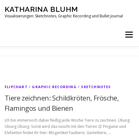
Zum
KATHARINA BLUHM
Inhalt
springen
Visualisierungen: Sketchnotes, Graphic Recording und Bullet Journal
Menü
HERZLICH WILLKOMMEN
VISUELLES DENKEN
B
BLOG
MEIN ANGEBOT
MATERIALEMPFEHLUNG
l
FLIPCHART
/
GRAPHIC RECORDING
/
SKETCHNOTES
o
Tiere zeichnen: Schildkröten, Frösche,
ÜBER MICH
IMPRESSUM
g
Flamingos und Bienen
Ich bin immernoch dabei fleißig jede Woche Tiere zu zeichnen. Übung
Übung Übung. Sonst wird das nüscht mit den Tieren 😉 Pinguine und
DATENSCHUTZERKLÄRUNG
Elefanten findet ihr hier: Blogartikel Faultiere, Gürteltiere, …