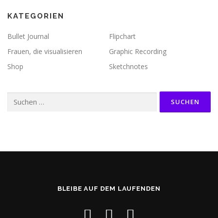
g
KATEGORIEN
a
t
Bullet Journal
Flipchart
i
Frauen, die visualisieren
Graphic Recording
o
Shop
Sketchnotes
n
Suchen
nach:
BLEIBE AUF DEM LAUFENDEN