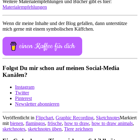
Weitere Materialempfehlungen und Bücher gibt es hier:
Materialempfehlungen
Wenn dir meine Inhalte und der Blog gefallen, dann unterstütze
mich gerne mit einem symbolischen Käffchen.
einen Kaffee für dich
Folgst Du mir schon auf meinen Social-Media
Kanälen?
Instagram
Twitter
Pinterest
Newsletter abonnieren
Veröffentlicht in
Flipchart
,
Graphic Recording
,
Sketchnotes
Markiert
mit
bienen
,
flamingos
,
frösche
,
how to draw
,
how to draw animals
,
sketchnotes
,
sketchnotes üben
,
Tiere zeichnen