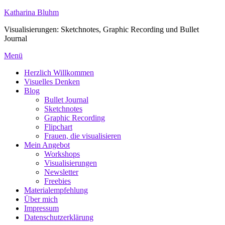
Zum
Katharina Bluhm
Inhalt
Visualisierungen: Sketchnotes, Graphic Recording und Bullet
springen
Journal
Menü
Herzlich Willkommen
Visuelles Denken
Blog
Bullet Journal
Sketchnotes
Graphic Recording
Flipchart
Frauen, die visualisieren
Mein Angebot
Workshops
Visualisierungen
Newsletter
Freebies
Materialempfehlung
Über mich
Impressum
Datenschutzerklärung