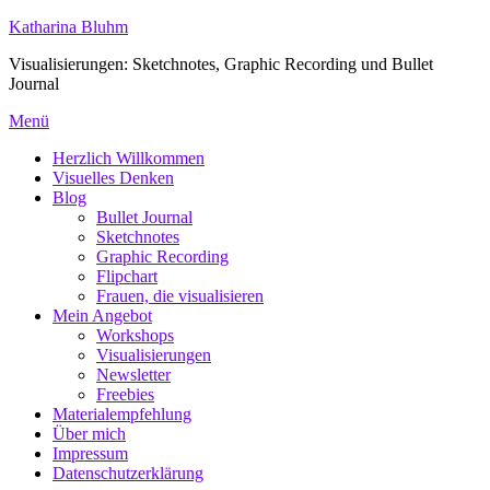
Zum
Katharina Bluhm
Inhalt
Visualisierungen: Sketchnotes, Graphic Recording und Bullet
springen
Journal
Menü
Herzlich Willkommen
Visuelles Denken
Blog
Bullet Journal
Sketchnotes
Graphic Recording
Flipchart
Frauen, die visualisieren
Mein Angebot
Workshops
Visualisierungen
Newsletter
Freebies
Materialempfehlung
Über mich
Impressum
Datenschutzerklärung