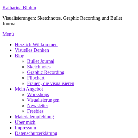
Zum
Katharina Bluhm
Inhalt
Visualisierungen: Sketchnotes, Graphic Recording und Bullet
springen
Journal
Menü
Herzlich Willkommen
Visuelles Denken
Blog
Bullet Journal
Sketchnotes
Graphic Recording
Flipchart
Frauen, die visualisieren
Mein Angebot
Workshops
Visualisierungen
Newsletter
Freebies
Materialempfehlung
Über mich
Impressum
Datenschutzerklärung