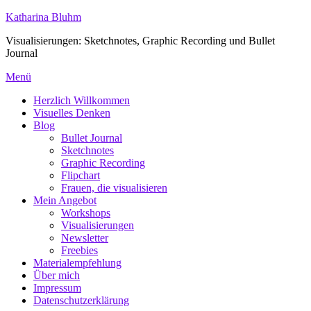
Zum
Katharina Bluhm
Inhalt
Visualisierungen: Sketchnotes, Graphic Recording und Bullet
springen
Journal
Menü
Herzlich Willkommen
Visuelles Denken
Blog
Bullet Journal
Sketchnotes
Graphic Recording
Flipchart
Frauen, die visualisieren
Mein Angebot
Workshops
Visualisierungen
Newsletter
Freebies
Materialempfehlung
Über mich
Impressum
Datenschutzerklärung