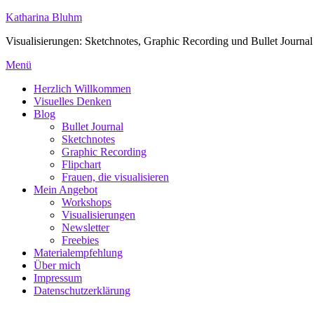
Zum
Katharina Bluhm
Inhalt
Visualisierungen: Sketchnotes, Graphic Recording und Bullet Journal
springen
Menü
Herzlich Willkommen
Visuelles Denken
Blog
Bullet Journal
Sketchnotes
Graphic Recording
Flipchart
Frauen, die visualisieren
Mein Angebot
Workshops
Visualisierungen
Newsletter
Freebies
Materialempfehlung
Über mich
Impressum
Datenschutzerklärung