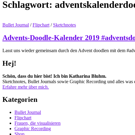
Schlagwort:
adventskalenderdo
Bullet Journal
/
Flipchart
/
Sketchnotes
Advents-Doodle-Kalender 2019 #adventsd
Lasst uns wieder gemeinsam durch den Advent doodlen mit dem #adve
Hej!
Schön, dass du hier bist! Ich bin Katharina Bluhm.
Sketchnotes, Bullet Journals sowie Graphic Recording und alles was d
Erfahre mehr über mich.
Kategorien
Bullet Journal
Flipchart
Frauen, die visualisieren
Graphic Recording
Shop