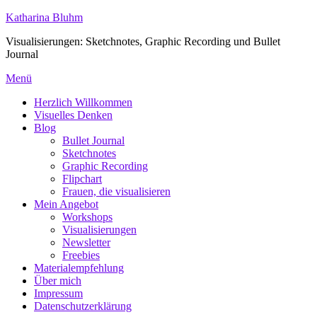
Zum
Katharina Bluhm
Inhalt
Visualisierungen: Sketchnotes, Graphic Recording und Bullet
springen
Journal
Menü
Herzlich Willkommen
Visuelles Denken
Blog
Bullet Journal
Sketchnotes
Graphic Recording
Flipchart
Frauen, die visualisieren
Mein Angebot
Workshops
Visualisierungen
Newsletter
Freebies
Materialempfehlung
Über mich
Impressum
Datenschutzerklärung