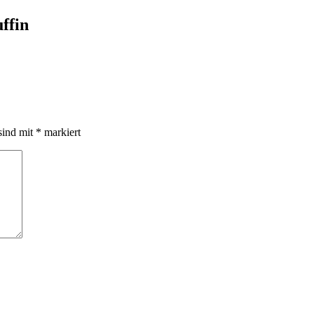
ffin
sind mit
*
markiert