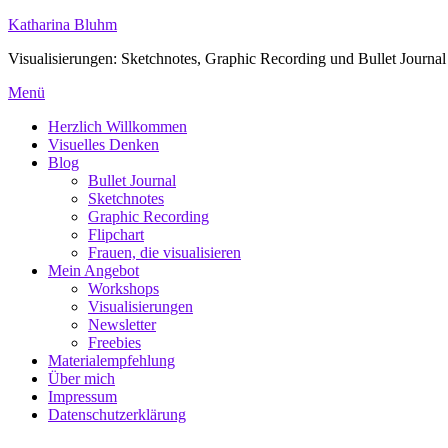
Zum
Katharina Bluhm
Inhalt
Visualisierungen: Sketchnotes, Graphic Recording und Bullet Journal
springen
Menü
Herzlich Willkommen
Visuelles Denken
Blog
Bullet Journal
Sketchnotes
Graphic Recording
Flipchart
Frauen, die visualisieren
Mein Angebot
Workshops
Visualisierungen
Newsletter
Freebies
Materialempfehlung
Über mich
Impressum
Datenschutzerklärung