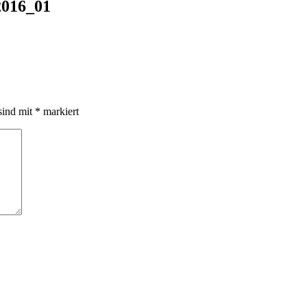
2016_01
sind mit
*
markiert