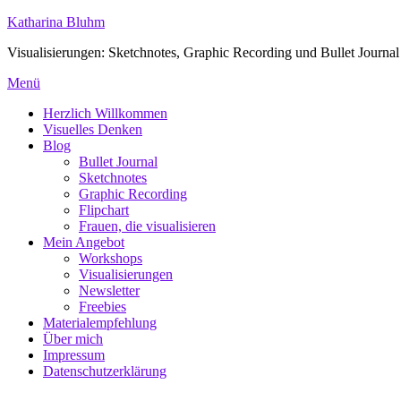
Zum
Katharina Bluhm
Inhalt
Visualisierungen: Sketchnotes, Graphic Recording und Bullet Journal
springen
Menü
Herzlich Willkommen
Visuelles Denken
Blog
Bullet Journal
Sketchnotes
Graphic Recording
Flipchart
Frauen, die visualisieren
Mein Angebot
Workshops
Visualisierungen
Newsletter
Freebies
Materialempfehlung
Über mich
Impressum
Datenschutzerklärung