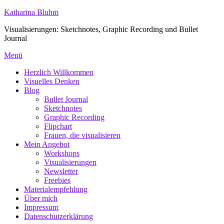
Zum
Katharina Bluhm
Inhalt
Visualisierungen: Sketchnotes, Graphic Recording und Bullet
springen
Journal
Menü
Herzlich Willkommen
Visuelles Denken
Blog
Bullet Journal
Sketchnotes
Graphic Recording
Flipchart
Frauen, die visualisieren
Mein Angebot
Workshops
Visualisierungen
Newsletter
Freebies
Materialempfehlung
Über mich
Impressum
Datenschutzerklärung