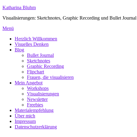
Zum
Katharina Bluhm
Inhalt
Visualisierungen: Sketchnotes, Graphic Recording und Bullet Journal
springen
Menü
Herzlich Willkommen
Visuelles Denken
Blog
Bullet Journal
Sketchnotes
Graphic Recording
Flipchart
Frauen, die visualisieren
Mein Angebot
Workshops
Visualisierungen
Newsletter
Freebies
Materialempfehlung
Über mich
Impressum
Datenschutzerklärung