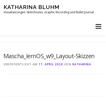
Zum
KATHARINA BLUHM
Inhalt
springen
Visualisierungen: Sketchnotes, Graphic Recording und Bullet Journal
Menü
HERZLICH WILLKOMMEN
VISUELLES DENKEN
Mascha_lernOS_w9_Layout-Skizzen
BLOG
MEIN ANGEBOT
MATERIALEMPFEHLUNG
VERÖFFENTLICHT AM
11. APRIL 2020
VON
KATHARINA
ÜBER MICH
IMPRESSUM
DATENSCHUTZERKLÄRUNG