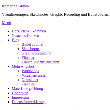
Zum
Katharina Bluhm
Inhalt
Visualisierungen: Sketchnotes, Graphic Recording und Bullet Journal
springen
Menü
Herzlich Willkommen
Visuelles Denken
Blog
Bullet Journal
Sketchnotes
Graphic Recording
Flipchart
Frauen, die visualisieren
Mein Angebot
Workshops
Visualisierungen
Newsletter
Freebies
Materialempfehlung
Über mich
Impressum
Datenschutzerklärung