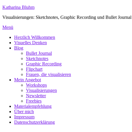
Zum
Katharina Bluhm
Inhalt
Visualisierungen: Sketchnotes, Graphic Recording und Bullet Journal
springen
Menü
Herzlich Willkommen
Visuelles Denken
Blog
Bullet Journal
Sketchnotes
Graphic Recording
Flipchart
Frauen, die visualisieren
Mein Angebot
Workshops
Visualisierungen
Newsletter
Freebies
Materialempfehlung
Über mich
Impressum
Datenschutzerklärung