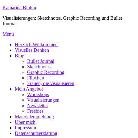
Zum
Katharina Bluhm
Inhalt
Visualisierungen: Sketchnotes, Graphic Recording und Bullet
springen
Journal
Menü
Herzlich Willkommen
Visuelles Denken
Blog
Bullet Journal
Sketchnotes
Graphic Recording
Flipchart
Frauen, die visualisieren
Mein Angebot
Workshops
Visualisierungen
Newsletter
Freebies
Materialempfehlung
Über mich
Impressum
Datenschutzerklärung