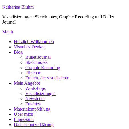
Zum
Katharina Bluhm
Inhalt
Visualisierungen: Sketchnotes, Graphic Recording und Bullet
springen
Journal
Menü
Herzlich Willkommen
Visuelles Denken
Blog
Bullet Journal
Sketchnotes
Graphic Recording
Flipchart
Frauen, die visualisieren
Mein Angebot
Workshops
Visualisierungen
Newsletter
Freebies
Materialempfehlung
Über mich
Impressum
Datenschutzerklärung