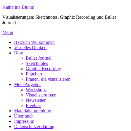
Zum
Katharina Bluhm
Inhalt
Visualisierungen: Sketchnotes, Graphic Recording und Bullet
springen
Journal
Menü
Herzlich Willkommen
Visuelles Denken
Blog
Bullet Journal
Sketchnotes
Graphic Recording
Flipchart
Frauen, die visualisieren
Mein Angebot
Workshops
Visualisierungen
Newsletter
Freebies
Materialempfehlung
Über mich
Impressum
Datenschutzerklärung