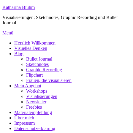
Zum
Katharina Bluhm
Inhalt
Visualisierungen: Sketchnotes, Graphic Recording und Bullet
springen
Journal
Menü
Herzlich Willkommen
Visuelles Denken
Blog
Bullet Journal
Sketchnotes
Graphic Recording
Flipchart
Frauen, die visualisieren
Mein Angebot
Workshops
Visualisierungen
Newsletter
Freebies
Materialempfehlung
Über mich
Impressum
Datenschutzerklärung