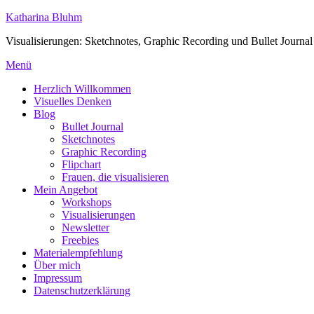
Zum
Katharina Bluhm
Inhalt
Visualisierungen: Sketchnotes, Graphic Recording und Bullet Journal
springen
Menü
Herzlich Willkommen
Visuelles Denken
Blog
Bullet Journal
Sketchnotes
Graphic Recording
Flipchart
Frauen, die visualisieren
Mein Angebot
Workshops
Visualisierungen
Newsletter
Freebies
Materialempfehlung
Über mich
Impressum
Datenschutzerklärung