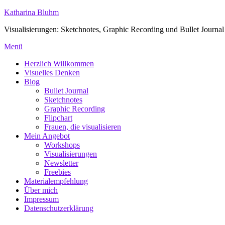
Zum
Katharina Bluhm
Inhalt
Visualisierungen: Sketchnotes, Graphic Recording und Bullet Journal
springen
Menü
Herzlich Willkommen
Visuelles Denken
Blog
Bullet Journal
Sketchnotes
Graphic Recording
Flipchart
Frauen, die visualisieren
Mein Angebot
Workshops
Visualisierungen
Newsletter
Freebies
Materialempfehlung
Über mich
Impressum
Datenschutzerklärung