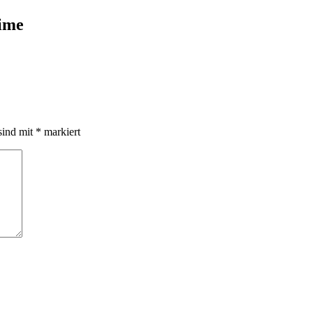
ime
sind mit
*
markiert