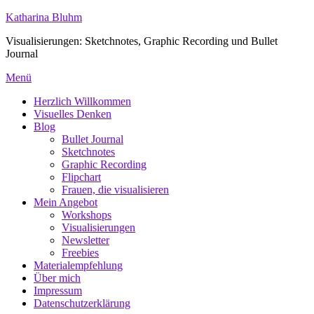
Zum
Katharina Bluhm
Inhalt
Visualisierungen: Sketchnotes, Graphic Recording und Bullet
springen
Journal
Menü
Herzlich Willkommen
Visuelles Denken
Blog
Bullet Journal
Sketchnotes
Graphic Recording
Flipchart
Frauen, die visualisieren
Mein Angebot
Workshops
Visualisierungen
Newsletter
Freebies
Materialempfehlung
Über mich
Impressum
Datenschutzerklärung