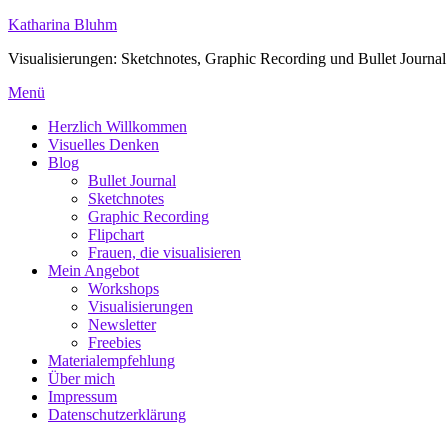
Zum
Katharina Bluhm
Inhalt
Visualisierungen: Sketchnotes, Graphic Recording und Bullet Journal
springen
Menü
Herzlich Willkommen
Visuelles Denken
Blog
Bullet Journal
Sketchnotes
Graphic Recording
Flipchart
Frauen, die visualisieren
Mein Angebot
Workshops
Visualisierungen
Newsletter
Freebies
Materialempfehlung
Über mich
Impressum
Datenschutzerklärung